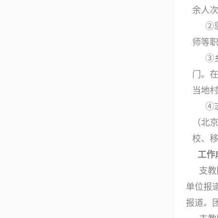
余人
②
师等
③
门。
当地
④
（北京
校、
工作
支教
单位报
报道。