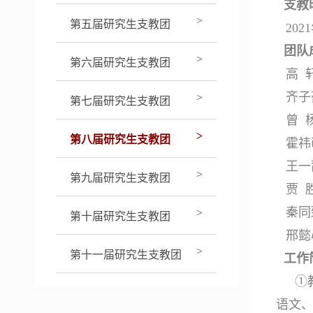
支教
>
第五届研究生支教团
2
021
团队
>
第六届研究生支教团
高
齐子
>
第七届研究生支教团
曾
>
第八届研究生支教团
霍祎
王一
>
第九届研究生支教团
贾
秦同
>
第十届研究生支教团
邢懿
>
第十一届研究生支教团
工作
①
语文