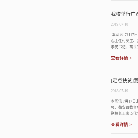
我校举行广
2019-07-18
​ 本网讯 7
心主任付英宝、
孝民书记、葛世
查看详情 >
[定点扶贫
2018-07-19
本网讯 7月1
强、都安县教育
副校长王家臣代
查看详情 >