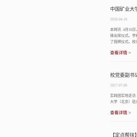
中国矿业大
2018-04-16
本网讯 4月1
锋出席仪式。学
了授牌仪式。校
查看详情 >
校党委副书
2017-07-06
实践团实地走访
大学（北京）驻广
查看详情 >
【定点帮扶