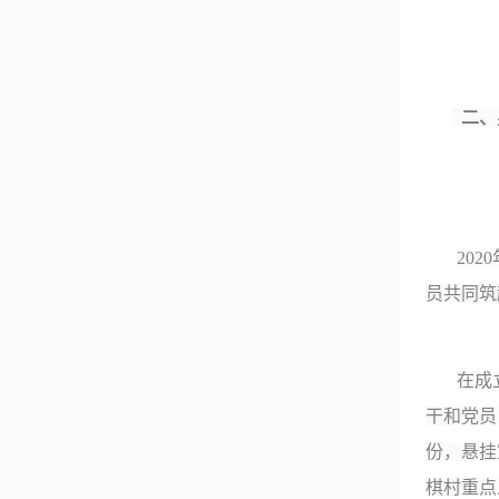
二、
2020
员共同筑
在成
干和党员
份，悬挂
棋村重点