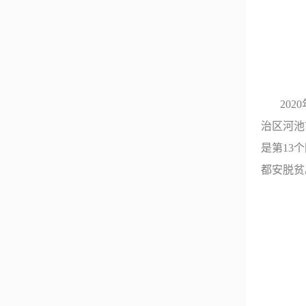
2020
治区河池
是第
13
个
都安脱贫