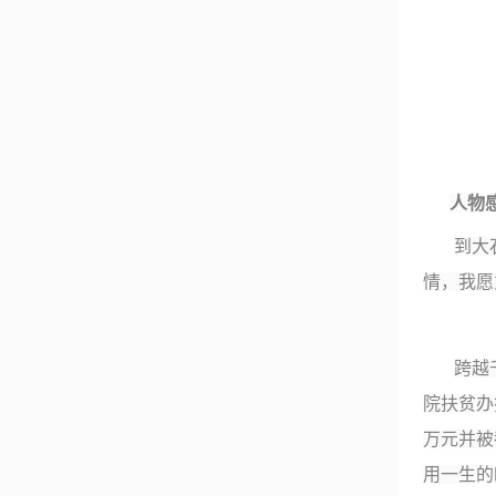
人物
到大
情，我愿
跨越
院扶贫办
万元并被
用一生的