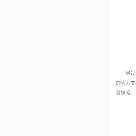
经过
的大力支
贫摘帽。