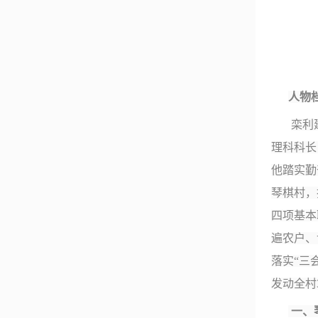
人物
栾利
理科科长
他踏实勤
琴棋村，
四项基本
遍农户、
落实
“
三
发动全村
一、