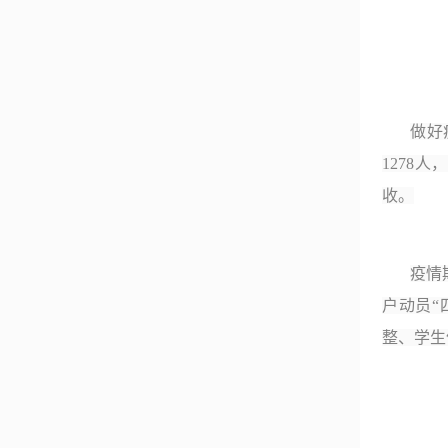
做好
1278
人，
收。
疫情
户动员
“
整、学生